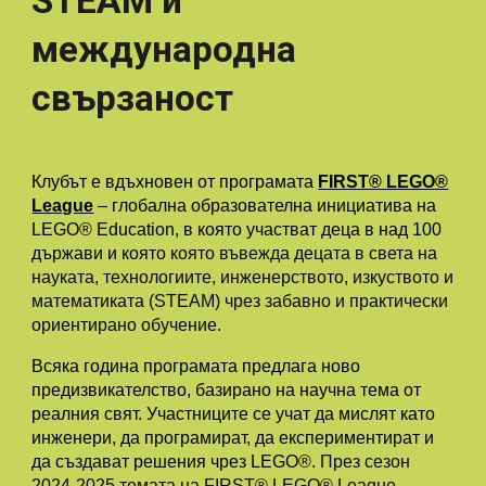
STEAM и
международна
свързаност
Клубът е вдъхновен от програмата
FIRST® LEGO®
League
– глобална образователна инициатива на
LEGO® Education, в която участват деца в над 100
държави и която
която въвежда децата в света на
науката, технологиите, инженерството, изкуството и
математиката (STEAM) чрез забавно и практически
ориентирано обучение.
Всяка година програмата предлага ново
предизвикателство, базирано на научна тема от
реалния свят. Участниците се учат да мислят като
инженери, да програмират, да експериментират и
да създават решения чрез LEGO®.
През сезон
2024-2025 темата на FIRST® LEGO® League