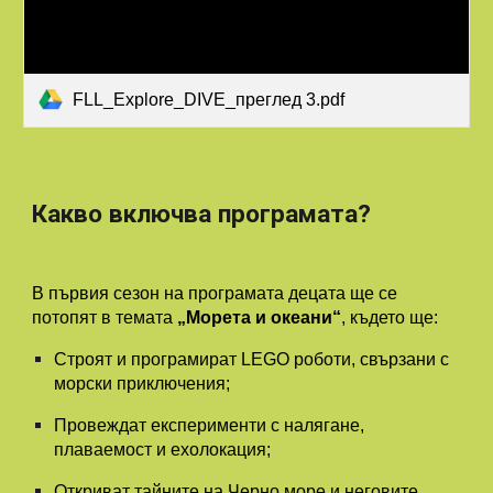
FLL_Explore_DIVE_преглед 3.pdf
Какво включва програмата?
В първия сезон на програмата децата ще се
потопят в темата
„Морета и океани“
, където ще:
Строят и програмират LEGO роботи, свързани с
морски приключения;
Провеждат експерименти с налягане,
плаваемост и ехолокация;
Откриват тайните на Черно море и неговите