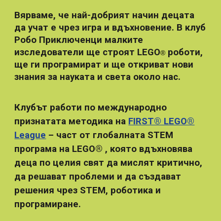
Вярваме, че най-добрият начин децата
да учат е чрез игра и вдъхновение. В клуб
Робо Приключенци малките
изследователи ще строят LEGO
роботи,
®
ще ги програмират и ще откриват нови
знания за науката и света около нас.
Клубът работи по международно
признатата методика на
FIRST® LEGO®
League
– част от глобалната STEM
програма на LEGO
®
, която вдъхновява
деца по целия свят да мислят критично,
да решават проблеми и да създават
решения чрез STEM, роботика и
програмиране.