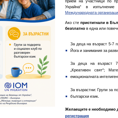
прием на участници по пр
Украйна“ в изпълнение
Международната организация
Ако сте
пристигнали в Бъл
безплатно
в една или повеч
За деца на възраст 5-7 г
Йога и занимания за разв
За деца на възраст 7
„Креативен свят“; Мат
емоционалната интелиген
За възрастни: Групи за п
български език.
Желаещите е необходимо 
регистрация