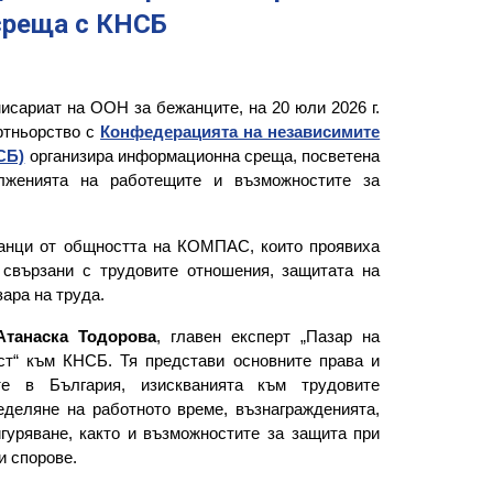
среща с КНСБ
исариат на ООН за бежанците, на 20 юли 2026 г.
артньорство с
Конфедерацията на независимите
СБ)
организира информационна среща, посветена
ълженията на работещите и възможностите за
анци от общността на КОМПАС, които проявиха
 свързани с трудовите отношения, защитата на
ара на труда.
Атанаска Тодорова
, главен експерт „Пазар на
ст“ към КНСБ. Тя представи основните права и
е в България, изискванията към трудовите
еделяне на работното време, възнагражденията,
гуряване, както и възможностите за защита при
и спорове.