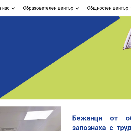
а нас
Образователен център
Общностен център
ip to main content
Skip to navigat
Бежанци от о
запознаха с тру