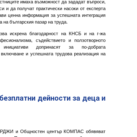
стниците имаха възможност да зададат въпроси,
си и да получат практически насоки от експерта
ви ценна информация за успешната интеграция
а на българския пазар на труда.
азва искрена благодарност на
КНСБ
и на г-жа
фесионализма, съдействието и ползотворното
и инициативи допринасят за по-добрата
 включване и успешната трудова реализация на
безплатни дейности за деца и
ЕРДЖИ и Общностен център КОМПАС обявяват