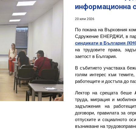
информационна 
20
юли 2026
По покана на Върховния ком
Сдружение
ЕНЕРДЖИ
, в п
синдикати в България (КН
на трудовите права, зад
заетост в България.
В събитието участваха беж
голям интерес към темите,
работещите и достъпа до паз
Лектор на срещата беше
труда, миграция и мобилно
задължения на работещит
договори, правилата за опр
отпуските и социалното оси
възникване на трудовоправн