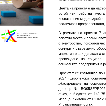
Целта на проекта е да насър
устойчиви работни мест
иновативния модел „двойно 
реализират професионално, 
В рамките на проекта 7 л
работни места и преминават
с менторство, психологиче
осигури и съвременно обору
маркетингова и дигитална ст
провеждане на социален
социалните предприятия в р
Проектът се изпълнява по П
2027 (Европейски социал
„Насърчаване на социална
договор № BG05SFPR002-1
съюз, с бюджет от 143 751
месеца, считано от 01.02.20
Управляващия орган.