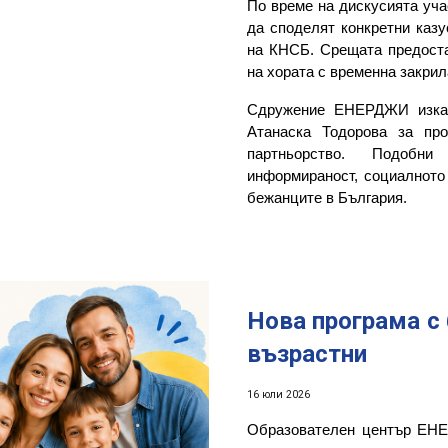
По време на дискусията уча
да споделят конкретни казу
на КНСБ. Срещата предоста
на хората с временна закрил
Сдружение
ЕНЕРДЖИ
изк
Атанаска Тодорова за про
партньорство. Подобн
информираност, социалното
бежанците в България.
Нова програма с 
възрастни
16
ю
л
и 2026
Образователен център ЕН