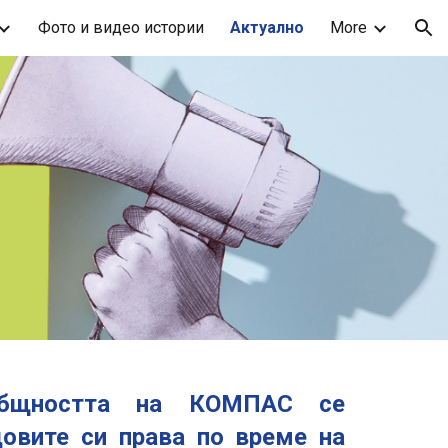
Фото и видео истории
Актуално
More
ion
бщността на КОМПАС се
довите си права по време на