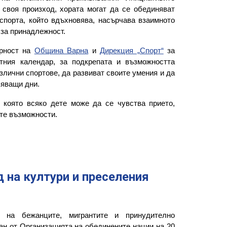
 своя произход, хората могат да се обединяват
спорта, който вдъхновява, насърчава взаимното
 за принадлежност.
арност на
Община Варна
и
Дирекция „Спорт“
за
тния календар, за подкрепата и възможността
злични спортове, да развиват своите умения и да
вяващи дни.
 която всяко дете може да се чувства прието,
ите възможности.
д на култури и преселения
 на бежанците, мигрантите и принудително
ан от Организацията на обединените нации на 20