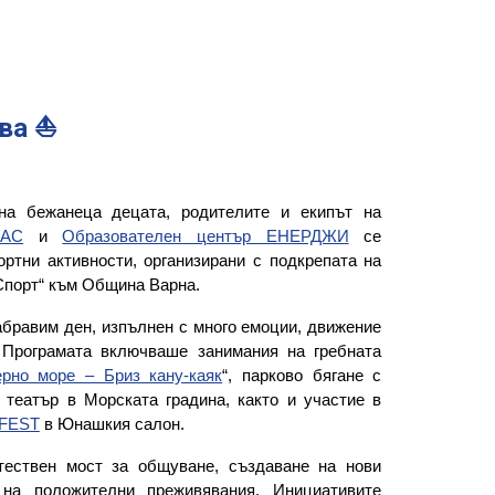
ва ⛵️
на бежанеца децата, родителите и екипът на
ПАС
и
Образователен център ЕНЕРДЖИ
се
ртни активности, организирани с подкрепата на
Спорт“ към Община Варна.
бравим ден, изпълнен с много емоции, движение
 Програмата включваше занимания на гребната
рно море – Бриз кану-каяк
“, парково бягане с
театър в Морската градина, както и участие в
 FEST
в Юнашкия салон.
тествен мост за общуване, създаване на нови
 на положителни преживявания. Инициативите