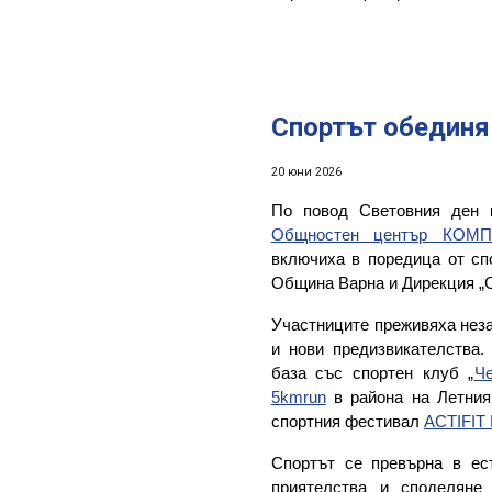
Спортът обединя
20 юни 2026
По повод Световния ден 
Общностен център КОМ
включиха в поредица от спо
Община Варна и Дирекция „
Участниците преживяха неза
и нови предизвикателства.
база със спортен клуб „
Че
5kmrun
в района на Летния 
спортния фестивал
ACTIFIT
Спортът се превърна в ес
приятелства и споделяне