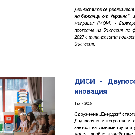
Дейностите се реализират
на бежанци от Украйна“
, 
миграция (МОМ) – Българ
програма на България по 
2027
с финансовата подкреп
България.
ДИСИ - Двупосо
иновация
1 юли 2026
Сдружение „Енерджи“ старти
Двупосочна интеграция и 
заетост на уязвими групи и
модел „двойно въздействие“