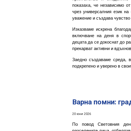
показаха, че независимо от
чрез универсалния език на 
уважение и създава чувство
Изказваме искрена благод
включване на деня в спор
децата да се докоснат до ра
прекарват активни и вдъхно
Заедно създаваме среда, в
подкрепено и уверено в сво
Варна помни: гра
20
юни
2026
По повод Световния ден
разселените лица, отбелязв