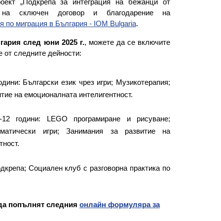
оект „Подкрепа за интеграция на бежанци от
 на сключен договор и благодарение на
 по миграция в България - IOM Bulgaria
.
гария след юни 2025 г.
, можете да се включите
е от следните дейности:
одини: Български език чрез игри; Музикотерапия;
итие на емоционалната интелигентност.
-12 години: LEGO програмиране и рисуване;
ематически игри; Занимания за развитие на
тност.
одкрепа; Социален клуб с разговорна практика по
да попълнят следния
онлайн формуляра за