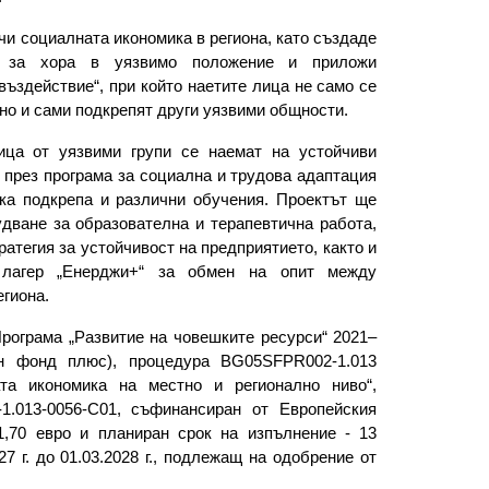
чи социалната икономика в региона, като създаде
а за хора в уязвимо положение и приложи
въздействие“, при който наетите лица не само се
но и сами подкрепят други уязвими общности.
ица от уязвими групи се наемат на устойчиви
 през програма за социална и трудова адаптация
ска подкрепа и различни обучения. Проектът ще
дване за образователна и терапевтична работа,
ратегия за устойчивост на предприятието, както и
 лагер „Енерджи+“ за обмен на опит между
егиона.
рограма „Развитие на човешките ресурси“ 2021–
ен фонд плюс), процедура BG05SFPR002-1.013
та икономика на местно и регионално ниво“,
.013-0056-C01, съфинансиран от Европейския
,70 евро и планиран срок на изпълнение - 13
27 г. до 01.03.2028 г., подлежащ на одобрение от